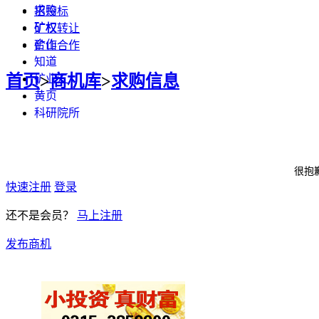
求购
招投标
矿权
矿权转让
合作
矿山合作
知道
首页
>
商机库
>
求购信息
矿业汇
黄页
科研院所
很抱
快速注册
登录
还不是会员？
马上注册
发布商机