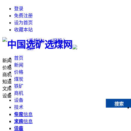
登录
免费注册
设为首页
收藏本站
[手机站]
[旧版入
口]
首页
新闻
新闻
价格
价格
商机
煤炭
知道
铁矿
文库
商机
设备
设备
搜索
技术
专家
供应信息
文库
求购信息
供应
设备