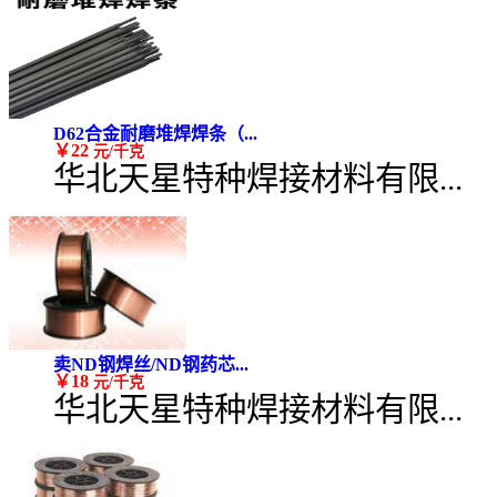
D62合金耐磨堆焊焊条（...
￥22
元/千克
华北天星特种焊接材料有限...
卖ND钢焊丝/ND钢药芯...
￥18
元/千克
华北天星特种焊接材料有限...