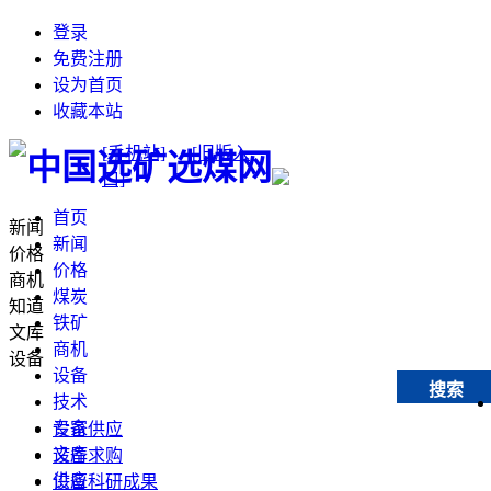
登录
免费注册
设为首页
收藏本站
[手机站]
[旧版入
口]
首页
新闻
新闻
价格
价格
商机
煤炭
知道
铁矿
文库
商机
设备
设备
搜索
技术
专家
设备供应
文库
设备求购
供应
设备科研成果