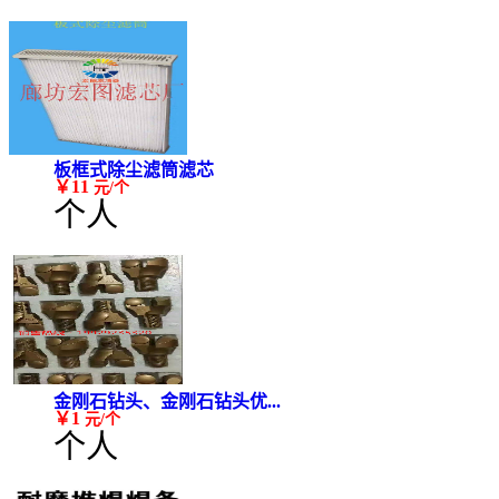
板框式除尘滤筒滤芯
￥11
元/个
个人
金刚石钻头、金刚石钻头优...
￥1
元/个
个人