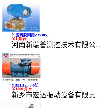
？脱硫脱硝用ZY-305...
￥1
元/台
河南新瑞普测控技术有限公...
YBZH125-8-6防...
￥1700
元/台
新乡市宏达振动设备有限责...