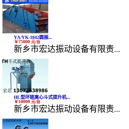
YA/YK-1842圆振...
￥75000
元/台
新乡市宏达振动设备有限责...
HL型环链离心斗式提升机...
￥10000
元/台
新乡市宏达振动设备有限责...