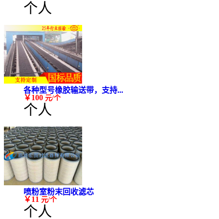
个人
各种型号橡胶输送带，支持...
￥100
元/个
个人
喷粉室粉末回收滤芯
￥11
元/个
个人