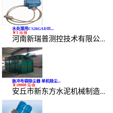
水处理用CS26GADⅢ...
￥1
元/台
河南新瑞普测控技术有限公...
脉冲布袋除尘器 单机除尘...
￥10000
元/台
安丘市新东方水泥机械制造...