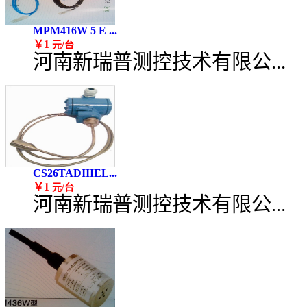
MPM416W 5 E ...
￥1
元/台
河南新瑞普测控技术有限公...
CS26TADIIIEL...
￥1
元/台
河南新瑞普测控技术有限公...