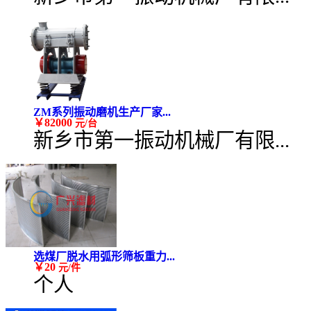
ZM系列振动磨机生产厂家...
￥82000
元/台
新乡市第一振动机械厂有限...
选煤厂脱水用弧形筛板重力...
￥20
元/件
个人