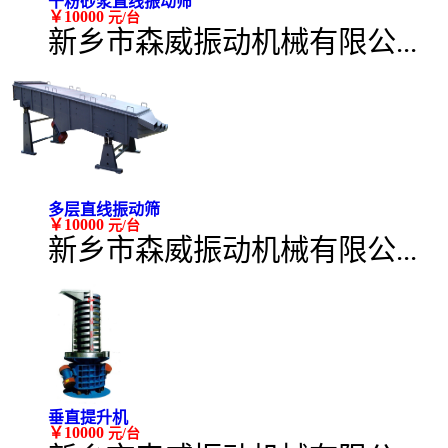
干粉砂浆直线振动筛
￥10000
元/台
新乡市森威振动机械有限公...
多层直线振动筛
￥10000
元/台
新乡市森威振动机械有限公...
垂直提升机
￥10000
元/台