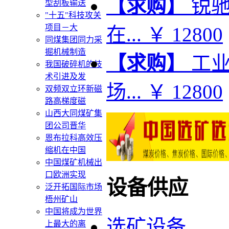
【求购】
锐驰
型刮板输送
"十五"科技攻关
项目－大
在...
￥ 12800
同煤集团同力采
掘机械制造
【求购】
工业
我国破碎机的技
术引进及发
场...
￥ 12800
双频双立环新磁
路高梯度磁
山西大同煤矿集
团公司晋华
恩布拉科高效压
缩机在中国
中国煤矿机械出
口欧洲实现
设备供应
泛开拓国际市场
梧州矿山
中国将成为世界
选矿设备
上最大的离