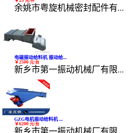
￥25
元/件
余姚市粤旋机械密封配件有...
电磁振动给料机 振动给...
￥2500
元/台
新乡市第一振动机械厂有限...
GZG电机振动给料机 ...
￥6200
元/台
新乡市第一振动机械厂有限...