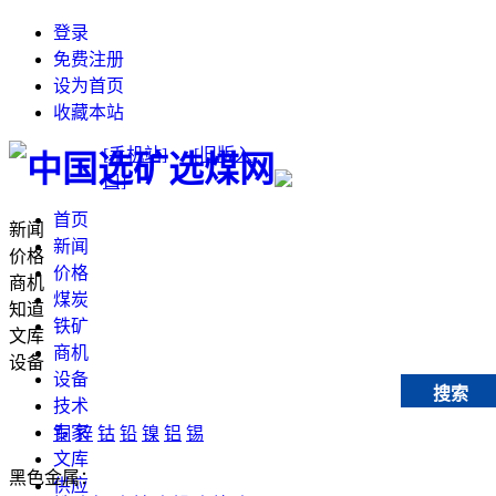
登录
免费注册
设为首页
收藏本站
[手机站]
[旧版入
口]
首页
新闻
新闻
价格
价格
商机
煤炭
知道
铁矿
文库
商机
设备
设备
搜索
技术
专家
铜
锌
钴
铅
镍
铝
锡
文库
黑色金属：
供应