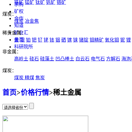
铁矿
锰矿
钛矿
钒矿
铬矿
求购
矿权
煤炭：
合作
煤炭
冶金焦
知道
矿业汇
稀贵金属：
黄页
金
银
铂
钯
钌
铑
铱
铟
硒
镓
铼
锗锭
钼精矿
氧化钼
铌
锂
科研院所
非金属：
高岭土
硅石
硅藻土
凹凸棒土
白云石
电气石
方解石
海泡
煤炭：
煤炭
精煤
焦炭
首页
>
价格行情
>
稀土金属