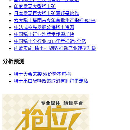
印度发现大型稀土矿
日本发现巨大稀土矿藏疑是炒作
六大稀土集团占今年首批生产指标99.9%
中法或抢先发掘公海稀土资源
中国稀土行业洗牌步伐需加快
中国稀土全行业2015年亏损近8个亿
内蒙实施“稀土+”战略 推动产业转型升级
分析预测
稀土大会来袭 涨价势不可挡
稀土出口配额政策取消有利打击走私