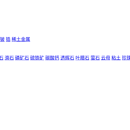
铍
锆
稀土金属
石
滑石
磷矿石
硫铁矿
碳酸钙
透辉石
叶腊石
萤石
云母
粘土
珍