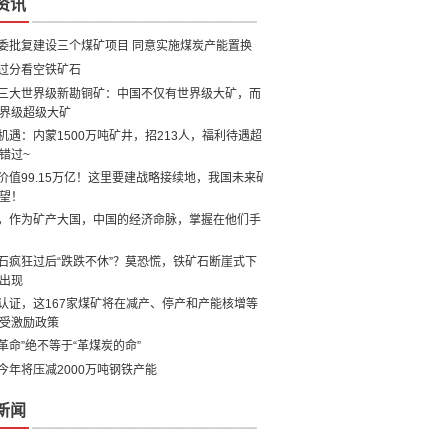
资讯
委批复建设三个煤矿项目 同意实施煤炭产能置换
过分看空铁矿石
三大世界级新勘铜矿：中国不仅有世界级大矿，而
界级超级大矿
机遇：内蒙1500万吨矿井，招213人，福利待遇超
错过~
价值99.15万亿！这里要建战略接续地，我国未来矿
望！
，作为矿产大国，中国的经济命脉，掌握在他们手
石疯狂过后“跌跌不休”？莫恐慌，铁矿石断崖式下
出现
认证，这167家煤矿将在减产、停产和产能核增等
受激励政策
革命”绝不等于“革煤炭的命”
今年将压减2000万吨钢铁产能
新闻