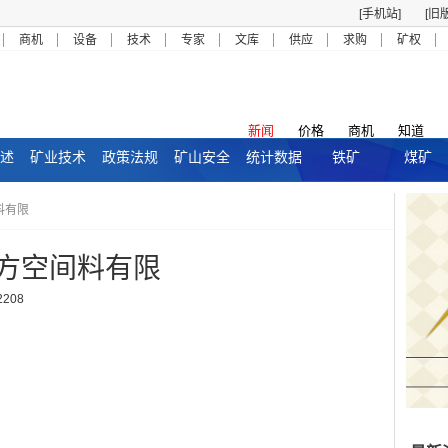
[手机站]
[旧
商机
设备
技术
专家
文库
供应
求购
矿权
新闻
价格
商机
知道
述
矿业技术
政策法规
矿山安全
统计数据
铁矿
煤矿
料有限
下方空间料有限
2208