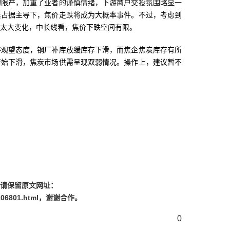
的限产，加重了业者的谨慎情绪，下游商户交投氛围略显一
素占据主导下，焦价走跌将成为大概率事件。不过，考虑到
太大变化，中长线看，焦价下跌空间有限。
持观望态度，钢厂补库放缓库存下滑，而焦企焦炭库存有所
开始下滑，焦炭市场供需呈现双弱情况。操作上，建议暂不
请保留原文网址：
06801.html
，谢谢合作。
0