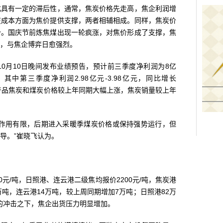
化具有一定的滞后性，通常，焦炭价格先走高，焦企利润增
在成本方面为焦价提供支撑，两者相辅相成。同样，焦炭价
势。国庆节前炼焦煤出现一轮疯涨，对焦价形成了支撑，焦
，与焦企博弈日愈强烈。
0月10日晚间发布业绩预告，预计前三季度净利润为8亿
89%。其中第三季度净利润2.98亿元-3.98亿元，同比增长
的主要产品焦炭和煤炭价格较上年同期大幅上涨，焦炭销量较上年
振作用有限，后期进入采暖季煤炭价格或保持强势运行，但
导。”崔晓飞认为。
元/吨，日照港、连云港二级焦均报价2200元/吨，焦炭港
万吨，连云港14万吨，较上周同期增加7万吨；日照港82万
源的冲击之下，焦企出货压力明显增加。