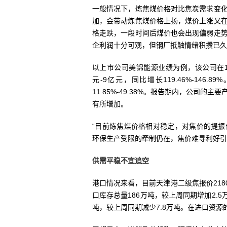
一般情况下，炼焦煤价格对比焦炭需求变
加，会带动炼焦煤价格上扬，煤价上涨又
格走跌，一段时间后煤价也会出现偏弱走
企利润十分可观，但钢厂抵触情绪积攒已久
以上市公司美锦能源业绩为例，该公司在1
元-9亿元，同比增长119.46%-146.
11.85%-49.38%。报告期内，公司
有所增加。
“目前炼焦煤价格相对稳定，对焦价的提
环保生产受限的牵制仍在，焦价难寻利好引
供需平稳不宜追空
港口情况来看，目前天津港二级焦报价2180
口库存总量186万吨，较上周同期增加2.5
吨，较上周同期减少7.8万吨。在进口资