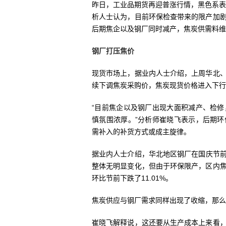
昨日，工业品期货再迎普涨行情，黑色系表
析人士认为，目前环保检查带来的限产加
后期焦企以及钢厂同时减产，焦炭供需料维
钢厂打压焦价
现货市场上，据业内人士介绍，上周华北
续下调焦炭采购价，焦炭现货价格进入下行
“目前焦企以及钢厂出现大面积减产、检
慎氛围浓厚。”分析师崔晓飞表示，后期
需补入的补货方式或成主旋律。
据业内人士介绍，华北地区钢厂在国庆节前的
整体无明显变化，但由于环保限产，区内
环比节前下跌了11.01%。
焦炭供应与钢厂需求同样出现了收缩，那么
崔晓飞解释说，这还要从生产成本上来看