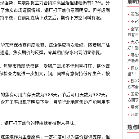
最新
现强势，焦炭期货主力合约冲高回落但涨幅仍有2.7%。分
剧了焦炭市场谨慎情绪，钢厂打压焦价意图明显。但考虑到
发改
持平稳，在前期连续下跌之后，期价下方空间料有限。
不宜
全球
且有世
大好
、华东环保检查再度收紧，焦企供应再次收缩。随着钢厂陆
好！别
通道。焦炭期价的反弹，令其期价贴水出现明显修复。
潜在
产新希
修，焦炭市场弱势盘整，受钢厂需求不佳利空打压，整体谨
惊心
环保检查力度进一步加大，钢厂同样有意保持低库生产，按
里？！
铁矿
跌不会
焦炭可用库存天数为9.88天，节后可用天数为9.82天，
国家
方面享
焦企开工率出现了明显下滑，目前华北地区焦炉产能利用率
煤炭
河北
，钢厂打压焦价的理由就变得耐人寻味。
热点
，炼焦煤作为主要原料，一定程度可以为焦价提供支撑，但