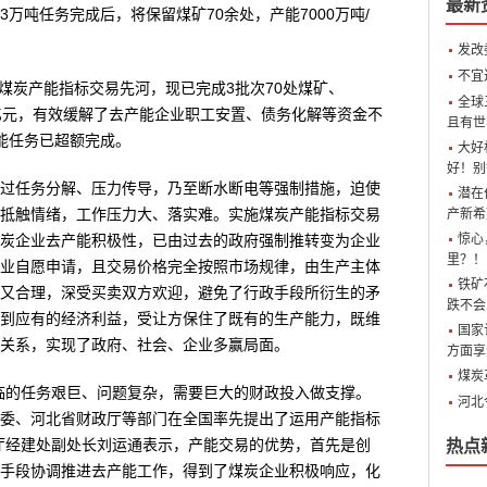
最新
03万吨任务完成后，将保留煤矿70余处，产能7000万吨/
发改
不宜
开煤炭产能指标交易先河，现已完成3批次70处煤矿、
全球
.2亿元，有效缓解了去产能企业职工安置、债务化解等资金不
且有世
产能任务已超额完成。
大好
好！别
过任务分解、压力传导，乃至断水断电等强制措施，迫使
潜在
抵触情绪，工作压力大、落实难。实施煤炭产能指标交易
产新希
炭企业去产能积极性，已由过去的政府强制推转变为企业
惊心
里？！
业自愿申请，且交易价格完全按照市场规律，由生产主体
铁矿
又合理，深受买卖双方欢迎，避免了行政手段所衍生的矛
跌不会
到应有的经济利益，受让方保住了既有的生产能力，既维
国家
关系，实现了政府、社会、企业多赢局面。
方面享
煤炭
年，面临的任务艰巨、问题复杂，需要巨大的财政投入做支撑。
河北
委、河北省财政厅等部门在全国率先提出了运用产能指标
厅经建处副处长刘运通表示，产能交易的优势，首先是创
热点
手段协调推进去产能工作，得到了煤炭企业积极响应，化