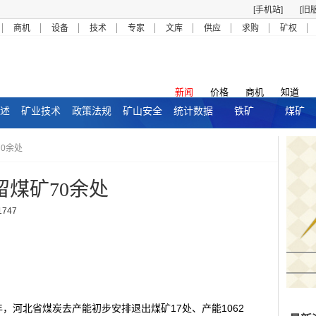
[手机站]
[旧
商机
设备
技术
专家
文库
供应
求购
矿权
新闻
价格
商机
知道
述
矿业技术
政策法规
矿山安全
统计数据
铁矿
煤矿
70余处
留煤矿70余处
1747
年，河北省煤炭去产能初步安排退出煤矿17处、产能1062