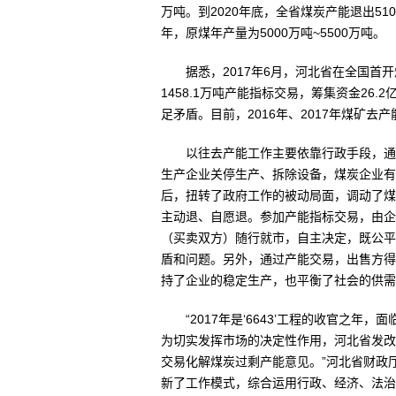
万吨。到2020年底，全省煤炭产能退出51
年，原煤年产量为5000万吨~5500万吨。
据悉，2017年6月，河北省在全国首
1458.1万吨产能指标交易，筹集资金26
足矛盾。目前，2016年、2017年煤矿去
以往去产能工作主要依靠行政手段，通
生产企业关停生产、拆除设备，煤炭企业有
后，扭转了政府工作的被动局面，调动了煤
主动退、自愿退。参加产能指标交易，由企
（买卖双方）随行就市，自主决定，既公平
盾和问题。另外，通过产能交易，出售方得
持了企业的稳定生产，也平衡了社会的供需
“2017年是‘6643’工程的收官之
为切实发挥市场的决定性作用，河北省发改
交易化解煤炭过剩产能意见。”河北省财政
新了工作模式，综合运用行政、经济、法治