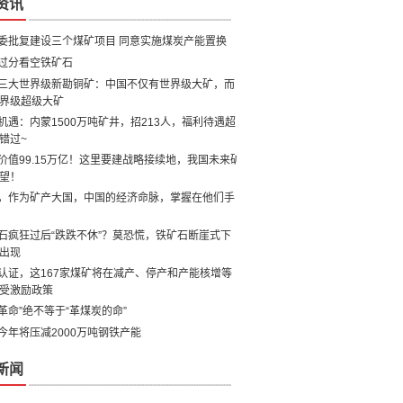
资讯
委批复建设三个煤矿项目 同意实施煤炭产能置换
过分看空铁矿石
三大世界级新勘铜矿：中国不仅有世界级大矿，而
界级超级大矿
机遇：内蒙1500万吨矿井，招213人，福利待遇超
错过~
价值99.15万亿！这里要建战略接续地，我国未来矿
望！
，作为矿产大国，中国的经济命脉，掌握在他们手
石疯狂过后“跌跌不休”？莫恐慌，铁矿石断崖式下
出现
认证，这167家煤矿将在减产、停产和产能核增等
受激励政策
革命”绝不等于“革煤炭的命”
今年将压减2000万吨钢铁产能
新闻