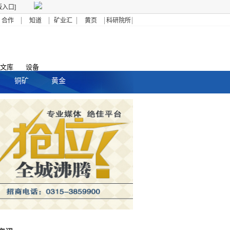
版入口]
合作
知道
矿业汇
黄页
科研院所
文库
设备
铜矿
黄金
搜索