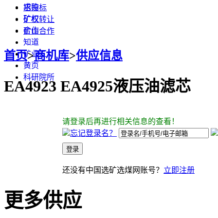
求购
招投标
矿权
矿权转让
合作
矿山合作
知道
首页
>
商机库
>
供应信息
矿业汇
黄页
科研院所
EA4923 EA4925液压油滤芯
请登录后再进行相关信息的查看！
忘记登录名？
还没有中国选矿选煤网账号？
立即注册
更多供应