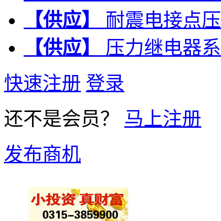
【供应】
耐震电接点
【供应】
压力继电器
快速注册
登录
还不是会员？
马上注册
发布商机