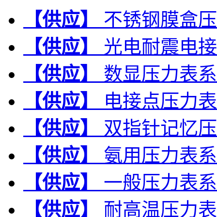
【供应】
不锈钢膜盒
【供应】
光电耐震电接
【供应】
数显压力表
【供应】
电接点压力
【供应】
双指针记忆
【供应】
氨用压力表
【供应】
一般压力表
【供应】
耐高温压力