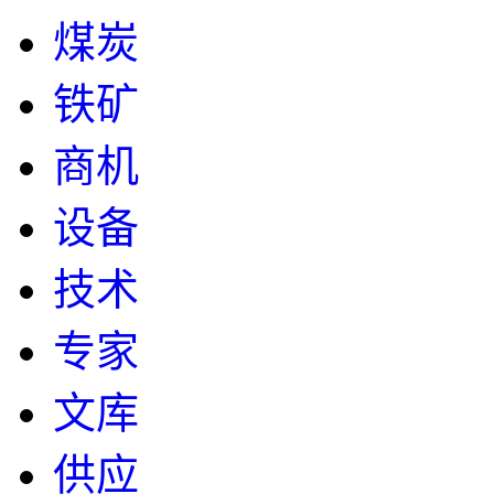
煤炭
铁矿
商机
设备
技术
专家
文库
供应