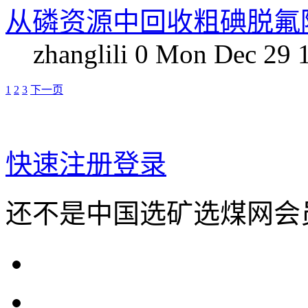
从磷资源中回收粗碘脱氟
zhanglili
0
Mon Dec 29 
1
2
3
下一页
快速注册
登录
还不是中国选矿选煤网会