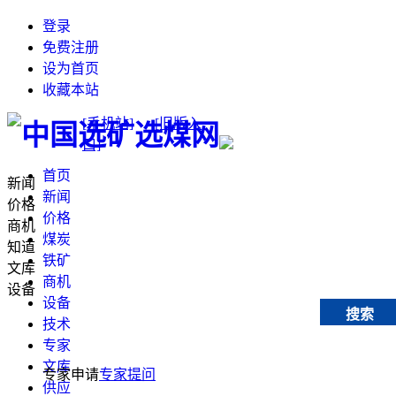
登录
免费注册
设为首页
收藏本站
[手机站]
[旧版入
口]
首页
新闻
新闻
价格
价格
商机
煤炭
知道
铁矿
文库
商机
设备
设备
搜索
技术
专家
文库
专家申请
专家提问
供应