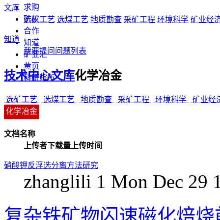
求购
文库
矿权
选矿工艺
选煤工艺
地质勘查
采矿工程
环境科学
矿业经
合作
知道
知道
我要提问
问题列表
矿业汇
黄页
技术中心
文库
化学冶金
科研院所
选矿工艺
选煤工艺
地质勘查
采矿工程
环境科学
矿业经
化学冶金
文档名称
上传者
下载量
上传时间
硝酸钾反浮选分离方法研究
zhanglili
1
Mon Dec 29 
复杂铁矿物闪速磁化焙烧