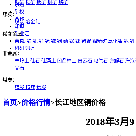
铁矿
锰矿
钛矿
钒矿
铬矿
求购
矿权
煤炭：
合作
煤炭
冶金焦
知道
矿业汇
稀贵金属：
黄页
金
银
铂
钯
钌
铑
铱
铟
硒
镓
铼
锗锭
钼精矿
氧化钼
铌
锂
科研院所
非金属：
高岭土
硅石
硅藻土
凹凸棒土
白云石
电气石
方解石
海泡
晶石
煤炭：
煤炭
精煤
焦炭
首页
>
价格行情
>
长江地区铜价格
2018年3