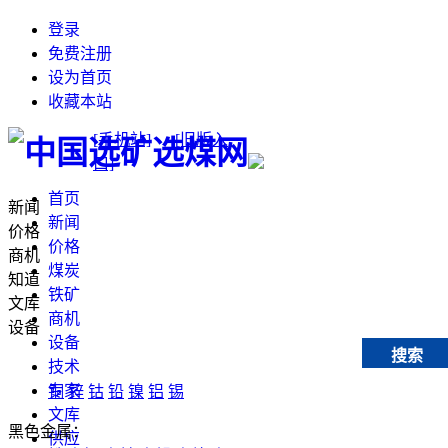
登录
免费注册
设为首页
收藏本站
[手机站]
[旧版入
口]
首页
新闻
新闻
价格
价格
商机
煤炭
知道
铁矿
文库
商机
设备
设备
搜索
技术
专家
铜
锌
钴
铅
镍
铝
锡
文库
黑色金属：
供应