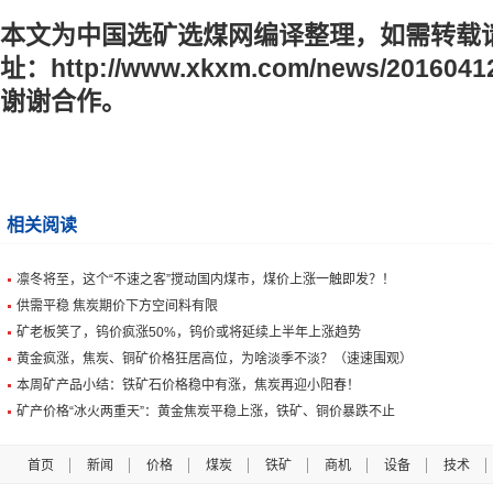
本文为中国选矿选煤网编译整理，如需转载
址：
http://www.xkxm.com/news/2016041
谢谢合作。
相关阅读
凛冬将至，这个“不速之客”搅动国内煤市，煤价上涨一触即发？！
供需平稳 焦炭期价下方空间料有限
矿老板笑了，钨价疯涨50%，钨价或将延续上半年上涨趋势
黄金疯涨，焦炭、铜矿价格狂居高位，为啥淡季不淡？（速速围观）
本周矿产品小结：铁矿石价格稳中有涨，焦炭再迎小阳春！
矿产价格“冰火两重天”：黄金焦炭平稳上涨，铁矿、铜价暴跌不止
首页
新闻
价格
煤炭
铁矿
商机
设备
技术