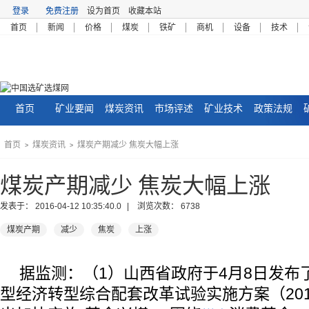
登录
免费注册
设为首页
收藏本站
首页
新闻
价格
煤炭
铁矿
商机
设备
技术
首页
矿业要闻
煤炭资讯
市场评述
矿业技术
政策法规
首页
煤炭资讯
煤炭产期减少 焦炭大幅上涨
>
>
煤炭产期减少 焦炭大幅上涨
发表于：
2016-04-12 10:35:40.0
| 浏览次数：
6738
煤炭产期
减少
焦炭
上涨
据监测：（1）山西省政府于4月8日发布
型经济转型综合配套改革试验实施方案（2016