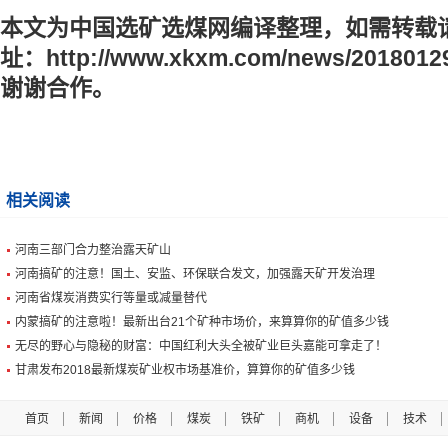
本文为中国选矿选煤网编译整理，如需转载
址：
http://www.xkxm.com/news/2018012
谢谢合作。
相关阅读
河南三部门合力整治露天矿山
河南搞矿的注意！国土、安监、环保联合发文，加强露天矿开发治理
河南省煤炭消费实行等量或减量替代
内蒙搞矿的注意啦！最新出台21个矿种市场价，来算算你的矿值多少钱
无尽的野心与隐秘的财富：中国红利大头全被矿业巨头嘉能可拿走了！
甘肃发布2018最新煤炭矿业权市场基准价，算算你的矿值多少钱
首页
新闻
价格
煤炭
铁矿
商机
设备
技术