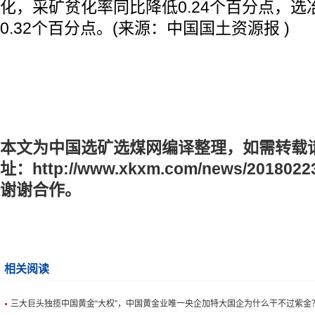
化，采矿贫化率同比降低0.24个百分点，
0.32个百分点。(来源：中国国土资源报 )
本文为中国选矿选煤网编译整理，如需转载
址：
http://www.xkxm.com/news/2018022
谢谢合作。
相关阅读
三大巨头独揽中国黄金“大权”，中国黄金业唯一央企加特大国企为什么干不过紫金