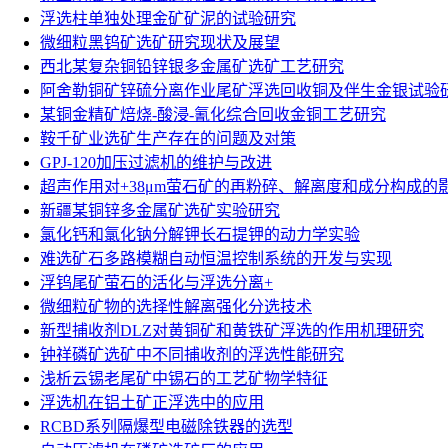
浮选柱单独处理金矿矿泥的试验研究
微细粒黑钨矿选矿研究现状及展望
西北某复杂铜铅锌银多金属矿选矿工艺研究
阿舍勒铜矿锌硫分离作业尾矿浮选回收铜及伴生金银试验
某铜金精矿焙烧-酸浸-氰化综合回收金铜工艺研究
鞍千矿业选矿生产存在的问题及对策
GPJ-120加压过滤机的维护与改进
超声作用对+38μm萤石矿的再粉碎、解离度和成分构成的
新疆某铜锌多金属矿选矿实验研究
氯化钙和氯化钠分解钾长石提钾的动力学实验
难选矿石多路模糊自动恒温控制系统的开发与实现
浮钨尾矿萤石的活化与浮选分离+
微细粒矿物的选择性解离强化分选技术
新型捕收剂DLZ对黄铜矿和黄铁矿浮选的作用机理研究
钟祥磷矿选矿中不同捕收剂的浮选性能研究
浅析云锡老尾矿中锡石的工艺矿物学特征
浮选机在铝土矿正浮选中的应用
RCBD系列隔爆型电磁除铁器的选型