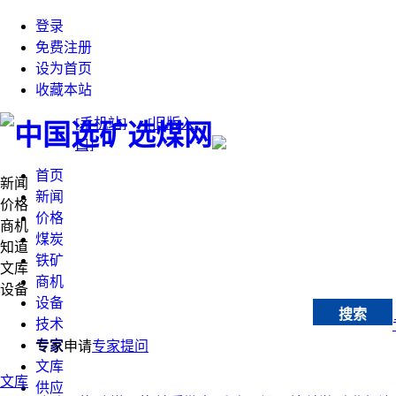
登录
免费注册
设为首页
收藏本站
[手机站]
[旧版入
口]
首页
新闻
新闻
价格
价格
商机
煤炭
知道
铁矿
文库
商机
设备
设备
搜索
技术
专家
专家申请
专家提问
文库
文库
供应