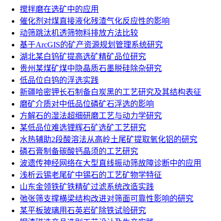
搅拌磨在选矿中的应用
催化剂对煤直接液化残渣气化反应性的影响
动筛跳汰机透筛物料排放方法比较
基于ArcGIS的矿产资源规划管理系统研究
湖北某白钨矿提高选矿精矿品位研究
贵州某煤矿煤中隐晶质石墨脱硅除杂研究
低品位白钨的浮选实践
新疆哈密钾长石制备白炭黑的工艺研究及其结构表征
磨矿介质对中低品位磷矿石浮选的影响
方解石的湿法超细研磨工艺与动力学研究
某低品位难选锂辉石矿选矿工艺研究
水热辅助2段酸溶法从高岭土尾矿提取氧化铝的研究
磷石膏制备碳酸钙晶须的工艺研究
波遗传神经网络在大型直线振动筛故障诊断中的应用
浅析云锡老尾矿中锡石的工艺矿物学特征
山东金领铁矿铁精矿过滤系统改造实践
弛张筛支撑横梁结构改进对筛面可靠性影响的研究
某平板玻璃用石英岩矿除铁试验研究