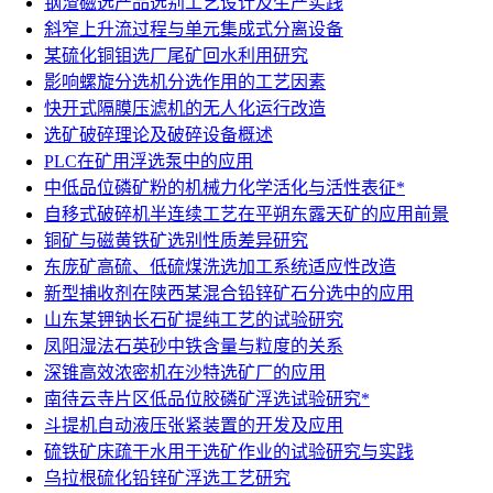
钢渣磁选产品选别工艺设计及生产实践
斜窄上升流过程与单元集成式分离设备
某硫化铜钼选厂尾矿回水利用研究
影响螺旋分选机分选作用的工艺因素
快开式隔膜压滤机的无人化运行改造
选矿破碎理论及破碎设备概述
PLC在矿用浮选泵中的应用
中低品位磷矿粉的机械力化学活化与活性表征*
自移式破碎机半连续工艺在平朔东露天矿的应用前景
铜矿与磁黄铁矿选别性质差异研究
东庞矿高硫、低硫煤洗选加工系统适应性改造
新型捕收剂在陕西某混合铅锌矿石分选中的应用
山东某钾钠长石矿提纯工艺的试验研究
凤阳湿法石英砂中铁含量与粒度的关系
深锥高效浓密机在沙特选矿厂的应用
南待云寺片区低品位胶磷矿浮选试验研究*
斗提机自动液压张紧装置的开发及应用
硫铁矿床疏干水用于选矿作业的试验研究与实践
乌拉根硫化铅锌矿浮选工艺研究