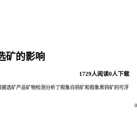
选矿的影响
1729
人阅读
0
人下载
根据选矿产品矿物检测分析了假象白钨矿和假象黑钨矿的可浮
0