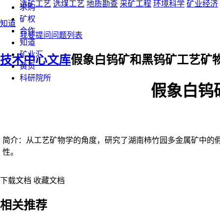
选矿工艺
选煤工艺
地质勘查
采矿工程
环境科学
矿业经济
求购
矿权
知道
合作
我要提问
问题列表
知道
矿业汇
技术中心
文库
假象白钨矿和黑钨矿工艺矿
黄页
科研院所
假象白钨
简介：从工艺矿物学的角度，研究了湖南柿竹园多金属矿中的
性。
下载文档
收藏文档
相关推荐