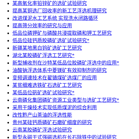
某高氧化率铅锌矿的选矿试验研究
提高某铜选厂回收率的新工艺浮选机理研究
改进煤泥水工艺系统 实现洗水闭路循环
提高筛分效率的研究与应用
低品位磷钾矿与磷酸共浸提取磷和钾工艺研究
低品位硅钙质胶磷矿选矿试验研究*
新疆某地黑白钨矿选矿工艺研究
湖北某胶磷矿浮选工艺研究*
新型捕收剂在沙特某低品位胶磷矿浮选中的应用*
油酸钠浮选体系中菱镁矿有效抑制剂的研究
变频调速技术在翟镇煤矿选煤厂的应用
某贫细难选铁矿石选矿工艺研究
某低品位矾矿选矿试验研究*
云南磷化集团磷矿资源工业类型与选矿工艺研究*
采用干燥技术实现低质煤泥的综合利用
改性黔产山茶油的浮选性能
贵州某硅钙质磷矿石磨矿细度的研究
云南某胶磷矿浮选试验研究
新型永磁干式强磁选机在长石除铁中的试验研究