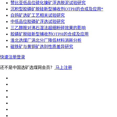
赞比亚低品位硫化镍矿浮选脱泥试验研究
沉积型胶磷矿脱硅新型捕收剂OTPH的合成及应用*
白钨矿选矿工艺相关试验研究
中低品位胶磷矿浮选试验研究
三乙醇胺对沸石湿法超细粉碎效果的影响
胶磷矿脱硅新型捕收剂OTPH的合成及应用
淮北选煤厂涡北分厂降低材料消耗分析
磁铁矿与黄铜矿选别性质差异研究
快速注册
登录
还不是中国选矿选煤网会员？
马上注册