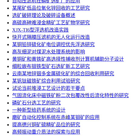
自动压滤机在磷矿选矿厂的应用
某尾矿低品位氧化锌回收的工艺研究
选矿破碎理论及破碎设备概述
高硫高砷难浸金精矿工艺矿物学研究
XJX-TI6型浮选机改造实践
快开式隔膜压滤机的无人化运行改造
某铜铅锌硫化矿电位调控优先浮选研究
高灰细泥对煤泥水处理系统的影响
黄铜矿和黄铁矿高选择性捕收剂计算机辅助分子设计
细粒嵌布钼铁型矿石选矿新工艺研究
云南某地锌铟多金属硫化矿的综合回收利用研究
某钒钛磁铁矿综合利用试验研究
试论当前堆浸工艺设计的若干要点
气固流化床中磁铁矿粉二次包覆改性后流化特性的研究
磷矿石分选工艺的研究
一种新型给药系统的设计
磨矿自动化控制系统在赤峰某钼矿的应用
提高德兴铜矿硫精矿品位的研究
高频振动重介质法的探索与应用