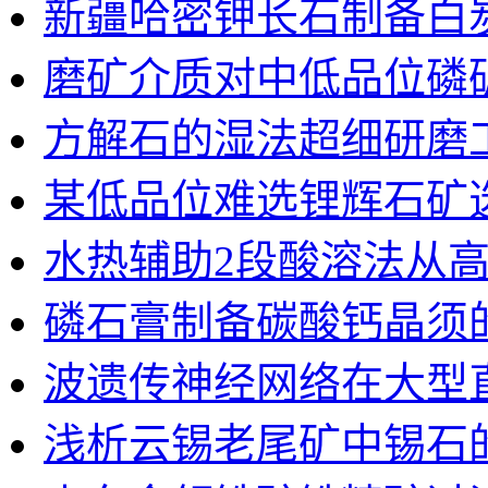
新疆哈密钾长石制备白
磨矿介质对中低品位磷
方解石的湿法超细研磨
某低品位难选锂辉石矿
水热辅助2段酸溶法从
磷石膏制备碳酸钙晶须
波遗传神经网络在大型
浅析云锡老尾矿中锡石