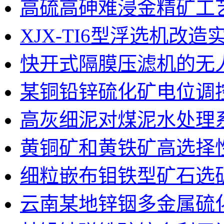
高硫高砷难浸金精矿工
XJX-TI6型浮选机改造
快开式隔膜压滤机的无
某铜铅锌硫化矿电位调
高灰细泥对煤泥水处理
黄铜矿和黄铁矿高选择
细粒嵌布钼铁型矿石选
云南某地锌铟多金属硫