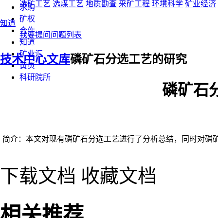
选矿工艺
选煤工艺
地质勘查
采矿工程
环境科学
矿业经济
求购
矿权
知道
合作
我要提问
问题列表
知道
矿业汇
技术中心
文库
磷矿石分选工艺的研究
黄页
科研院所
磷矿石
简介：本文对现有磷矿石分选工艺进行了分析总结，同时对磷矿
下载文档
收藏文档
相关推荐