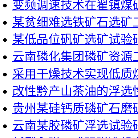
变频调速技术在翟镇煤
某贫细难选铁矿石选矿
某低品位矾矿选矿试验
云南磷化集团磷矿资源
采用干燥技术实现低质
改性黔产山茶油的浮选
贵州某硅钙质磷矿石磨
云南某胶磷矿浮选试验