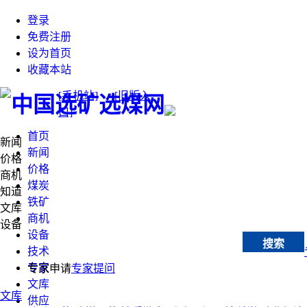
登录
免费注册
设为首页
收藏本站
[手机站]
[旧版入
口]
首页
新闻
新闻
价格
价格
商机
煤炭
知道
铁矿
文库
商机
设备
设备
搜索
技术
专家
专家申请
专家提问
文库
文库
供应