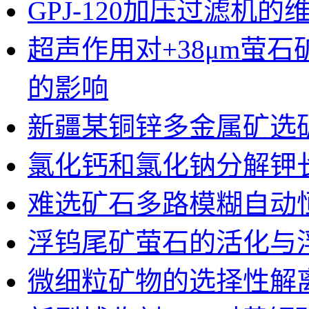
GPJ-120加压过滤机
超声作用对+38μm萤
的影响
新疆某铜锌多金属矿选
氯化钙和氯化钠分解钾
难选矿石多路模糊自动
浮钨尾矿萤石的活化与
微细粒矿物的选择性解