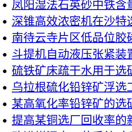
凤阳湿法石英砂中铁含
深锥高效浓密机在沙特
南待云寺片区低品位胶
斗提机自动液压张紧装
硫铁矿床疏干水用于选
乌拉根硫化铅锌矿浮选
某高氧化率铅锌矿的选
提高某铜选厂回收率的