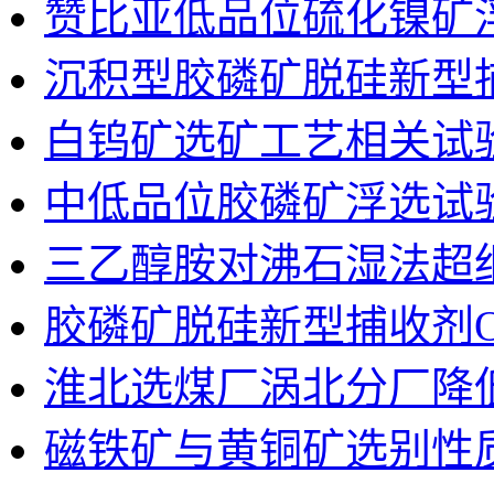
赞比亚低品位硫化镍矿
沉积型胶磷矿脱硅新型捕
白钨矿选矿工艺相关试
中低品位胶磷矿浮选试
三乙醇胺对沸石湿法超
胶磷矿脱硅新型捕收剂O
淮北选煤厂涡北分厂降
磁铁矿与黄铜矿选别性