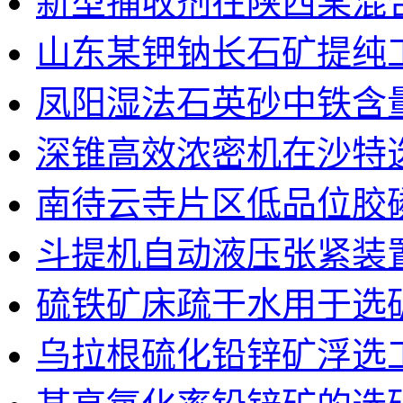
新型捕收剂在陕西某混
山东某钾钠长石矿提纯
凤阳湿法石英砂中铁含
深锥高效浓密机在沙特
南待云寺片区低品位胶
斗提机自动液压张紧装
硫铁矿床疏干水用于选
乌拉根硫化铅锌矿浮选