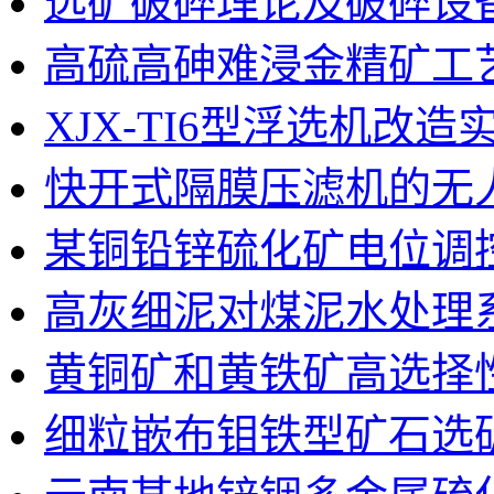
选矿破碎理论及破碎设
高硫高砷难浸金精矿工
XJX-TI6型浮选机改造
快开式隔膜压滤机的无
某铜铅锌硫化矿电位调
高灰细泥对煤泥水处理
黄铜矿和黄铁矿高选择
细粒嵌布钼铁型矿石选