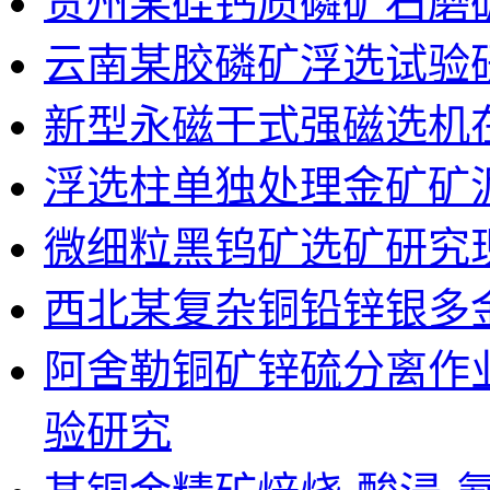
贵州某硅钙质磷矿石磨
云南某胶磷矿浮选试验
新型永磁干式强磁选机
浮选柱单独处理金矿矿
微细粒黑钨矿选矿研究
西北某复杂铜铅锌银多
阿舍勒铜矿锌硫分离作
验研究