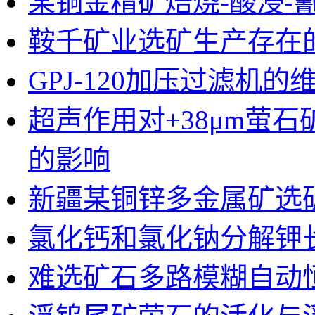
某铜金精矿焙烧-酸浸-
鞍千矿业选矿生产存在
GPJ-120加压过滤机
超声作用对+38μm萤
的影响
新疆某铜锌多金属矿选
氯化钙和氯化钠分解钾
难选矿石多路模糊自动