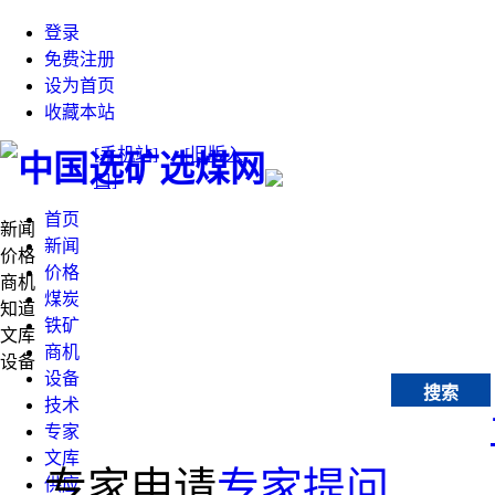
登录
免费注册
设为首页
收藏本站
[手机站]
[旧版入
口]
首页
新闻
新闻
价格
价格
商机
煤炭
知道
铁矿
文库
商机
设备
设备
搜索
技术
专家
文库
专家申请
专家提问
供应