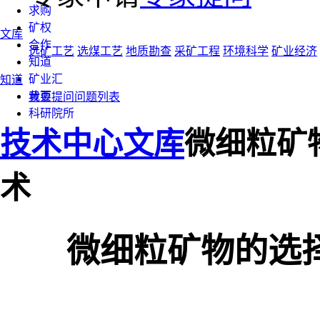
求购
矿权
文库
合作
选矿工艺
选煤工艺
地质勘查
采矿工程
环境科学
矿业经济
知道
矿业汇
知道
黄页
我要提问
问题列表
科研院所
技术中心
文库
微细粒矿
术
微细粒矿物的选