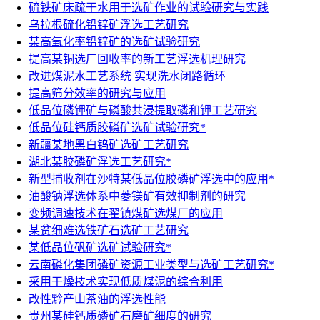
硫铁矿床疏干水用于选矿作业的试验研究与实践
乌拉根硫化铅锌矿浮选工艺研究
某高氧化率铅锌矿的选矿试验研究
提高某铜选厂回收率的新工艺浮选机理研究
改进煤泥水工艺系统 实现洗水闭路循环
提高筛分效率的研究与应用
低品位磷钾矿与磷酸共浸提取磷和钾工艺研究
低品位硅钙质胶磷矿选矿试验研究*
新疆某地黑白钨矿选矿工艺研究
湖北某胶磷矿浮选工艺研究*
新型捕收剂在沙特某低品位胶磷矿浮选中的应用*
油酸钠浮选体系中菱镁矿有效抑制剂的研究
变频调速技术在翟镇煤矿选煤厂的应用
某贫细难选铁矿石选矿工艺研究
某低品位矾矿选矿试验研究*
云南磷化集团磷矿资源工业类型与选矿工艺研究*
采用干燥技术实现低质煤泥的综合利用
改性黔产山茶油的浮选性能
贵州某硅钙质磷矿石磨矿细度的研究