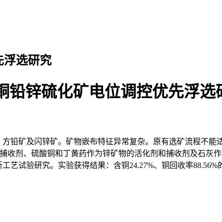
先浮选研究
铜铅锌硫化矿电位调控优先浮选
方铅矿及闪锌矿。矿物嵌布特征异常复杂。原有选矿流程不能适
矿物的捕收剂、硫酸铜和丁黄药作为锌矿物的活化剂和捕收剂及石灰
艺试验研究。实验获得结果：含铜24.27%、铜回收率88.56%的