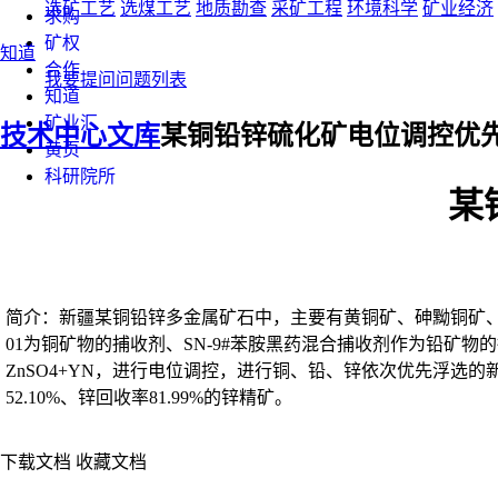
选矿工艺
选煤工艺
地质勘查
采矿工程
环境科学
矿业经济
求购
矿权
知道
合作
我要提问
问题列表
知道
矿业汇
技术中心
文库
某铜铅锌硫化矿电位调控优
黄页
科研院所
某
简介：新疆某铜铅锌多金属矿石中，主要有黄铜矿、砷黝铜矿、
01为铜矿物的捕收剂、SN-9#苯胺黑药混合捕收剂作为铅
ZnSO4+YN，进行电位调控，进行铜、铅、锌依次优先浮选的新工
52.10%、锌回收率81.99%的锌精矿。
下载文档
收藏文档