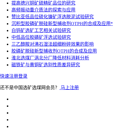
提高德兴铜矿硫精矿品位的研究
高频振动重介质法的探索与应用
赞比亚低品位硫化镍矿浮选脱泥试验研究
沉积型胶磷矿脱硅新型捕收剂OTPH的合成及应用*
白钨矿选矿工艺相关试验研究
中低品位胶磷矿浮选试验研究
三乙醇胺对沸石湿法超细粉碎效果的影响
胶磷矿脱硅新型捕收剂OTPH的合成及应用
淮北选煤厂涡北分厂降低材料消耗分析
磁铁矿与黄铜矿选别性质差异研究
快速注册
登录
还不是中国选矿选煤网会员？
马上注册