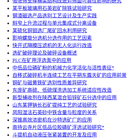
弛张筛支撑横梁结构改进对筛面可靠性影响的研究
某平板玻璃用石英岩矿除铁试验研究
钢渣磁选产品选别工艺设计及生产实践
斜窄上升流过程与单元集成式分离设备
某硫化铜钼选厂尾矿回水利用研究
影响螺旋分选机分选作用的工艺因素
快开式隔膜压滤机的无人化运行改造
选矿破碎理论及破碎设备概述
PLC在矿用浮选泵中的应用
中低品位磷矿粉的机械力化学活化与活性表征*
自移式破碎机半连续工艺在平朔东露天矿的应用前景
铜矿与磁黄铁矿选别性质差异研究
东庞矿高硫、低硫煤洗选加工系统适应性改造
新型捕收剂在陕西某混合铅锌矿石分选中的应用
山东某钾钠长石矿提纯工艺的试验研究
凤阳湿法石英砂中铁含量与粒度的关系
深锥高效浓密机在沙特选矿厂的应用
南待云寺片区低品位胶磷矿浮选试验研究*
斗提机自动液压张紧装置的开发及应用