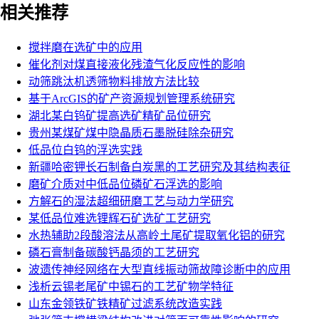
相关推荐
搅拌磨在选矿中的应用
催化剂对煤直接液化残渣气化反应性的影响
动筛跳汰机透筛物料排放方法比较
基于ArcGIS的矿产资源规划管理系统研究
湖北某白钨矿提高选矿精矿品位研究
贵州某煤矿煤中隐晶质石墨脱硅除杂研究
低品位白钨的浮选实践
新疆哈密钾长石制备白炭黑的工艺研究及其结构表征
磨矿介质对中低品位磷矿石浮选的影响
方解石的湿法超细研磨工艺与动力学研究
某低品位难选锂辉石矿选矿工艺研究
水热辅助2段酸溶法从高岭土尾矿提取氧化铝的研究
磷石膏制备碳酸钙晶须的工艺研究
波遗传神经网络在大型直线振动筛故障诊断中的应用
浅析云锡老尾矿中锡石的工艺矿物学特征
山东金领铁矿铁精矿过滤系统改造实践