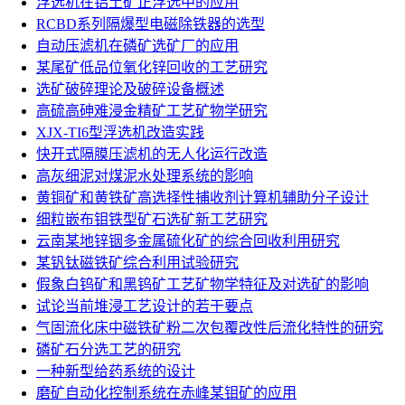
浮选机在铝土矿正浮选中的应用
RCBD系列隔爆型电磁除铁器的选型
自动压滤机在磷矿选矿厂的应用
某尾矿低品位氧化锌回收的工艺研究
选矿破碎理论及破碎设备概述
高硫高砷难浸金精矿工艺矿物学研究
XJX-TI6型浮选机改造实践
快开式隔膜压滤机的无人化运行改造
高灰细泥对煤泥水处理系统的影响
黄铜矿和黄铁矿高选择性捕收剂计算机辅助分子设计
细粒嵌布钼铁型矿石选矿新工艺研究
云南某地锌铟多金属硫化矿的综合回收利用研究
某钒钛磁铁矿综合利用试验研究
假象白钨矿和黑钨矿工艺矿物学特征及对选矿的影响
试论当前堆浸工艺设计的若干要点
气固流化床中磁铁矿粉二次包覆改性后流化特性的研究
磷矿石分选工艺的研究
一种新型给药系统的设计
磨矿自动化控制系统在赤峰某钼矿的应用