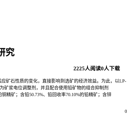
研究
2225
人阅读
0
人下载
应矿石性质的变化，直接影响到选矿的经济效益。为此，以LP-
作为矿浆电位调整剂，并且配合使用铅矿物的组合抑制剂
铜精矿；含铅50.73%、铅回收率70.10%的铅精矿；含锌
0