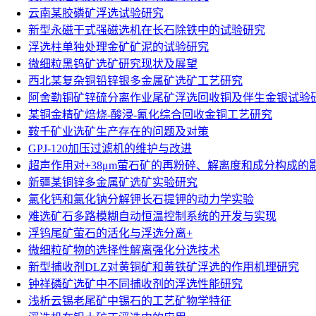
云南某胶磷矿浮选试验研究
新型永磁干式强磁选机在长石除铁中的试验研究
浮选柱单独处理金矿矿泥的试验研究
微细粒黑钨矿选矿研究现状及展望
西北某复杂铜铅锌银多金属矿选矿工艺研究
阿舍勒铜矿锌硫分离作业尾矿浮选回收铜及伴生金银试验
某铜金精矿焙烧-酸浸-氰化综合回收金铜工艺研究
鞍千矿业选矿生产存在的问题及对策
GPJ-120加压过滤机的维护与改进
超声作用对+38μm萤石矿的再粉碎、解离度和成分构成的
新疆某铜锌多金属矿选矿实验研究
氯化钙和氯化钠分解钾长石提钾的动力学实验
难选矿石多路模糊自动恒温控制系统的开发与实现
浮钨尾矿萤石的活化与浮选分离+
微细粒矿物的选择性解离强化分选技术
新型捕收剂DLZ对黄铜矿和黄铁矿浮选的作用机理研究
钟祥磷矿选矿中不同捕收剂的浮选性能研究
浅析云锡老尾矿中锡石的工艺矿物学特征