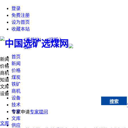
登录
免费注册
设为首页
收藏本站
[手机站]
[旧版入
口]
首页
新闻
新闻
价格
价格
商机
煤炭
知道
铁矿
文库
商机
设备
设备
搜索
技术
专家
专家申请
专家提问
文库
文库
供应