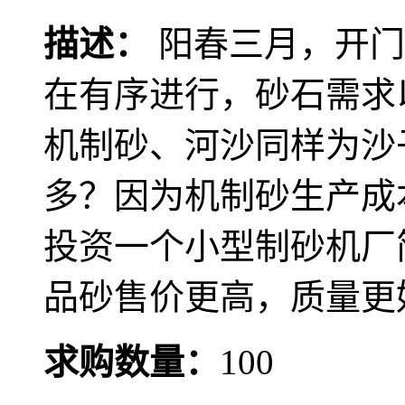
描述：
阳春三月，开门
在有序进行，砂石需求
机制砂、河沙同样为沙
多？因为机制砂生产成
投资一个小型制砂机厂
品砂售价更高，质量更好
求购数量：
100