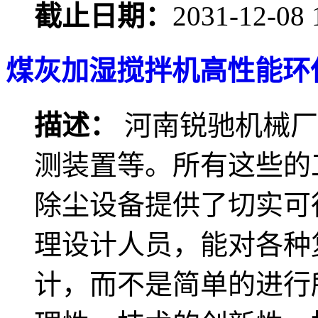
截止日期：
2031-12-08 
煤灰加湿搅拌机高性能环
描述：
河南锐驰机械厂
测装置等。所有这些的
除尘设备提供了切实可
理设计人员，能对各种
计，而不是简单的进行