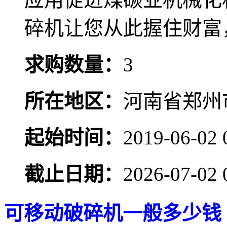
碎机让您从此握住财富，
求购数量：
3
所在地区：
河南省郑州
起始时间：
2019-06-02 
截止日期：
2026-07-02 
可移动破碎机一般多少钱