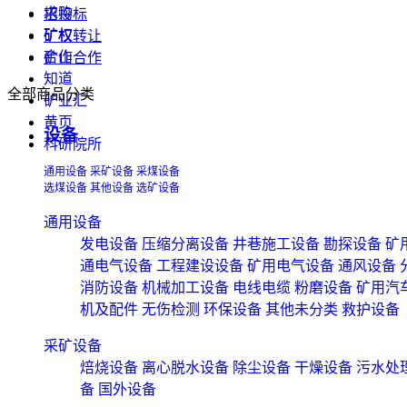
求购
招投标
矿权
矿权转让
合作
矿山合作
知道
全部商品分类
矿业汇
黄页
设备
科研院所
通用设备
采矿设备
采煤设备
选煤设备
其他设备
选矿设备
通用设备
发电设备
压缩分离设备
井巷施工设备
勘探设备
矿
通电气设备
工程建设设备
矿用电气设备
通风设备
消防设备
机械加工设备
电线电缆
粉磨设备
矿用汽
机及配件
无伤检测
环保设备
其他未分类
救护设备
采矿设备
焙烧设备
离心脱水设备
除尘设备
干燥设备
污水处
备
国外设备