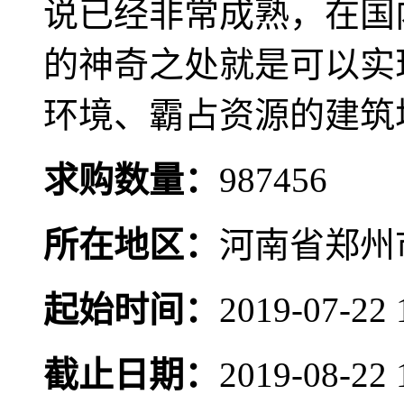
说已经非常成熟，在国
的神奇之处就是可以实
环境、霸占资源的建筑垃
求购数量：
987456
所在地区：
河南省郑州
起始时间：
2019-07-22 
截止日期：
2019-08-22 