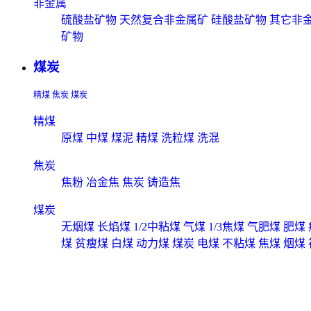
非金属
硫酸盐矿物
天然复合非金属矿
硅酸盐矿物
其它非
矿物
煤炭
精煤
焦炭
煤炭
精煤
原煤
中煤
煤泥
精煤
洗粒煤
洗混
焦炭
焦粉
冶金焦
焦炭
铸造焦
煤炭
无烟煤
长焰煤
1/2中粘煤
气煤
1/3焦煤
气肥煤
肥煤
煤
贫瘦煤
白煤
动力煤
煤炭
电煤
不粘煤
焦煤
烟煤