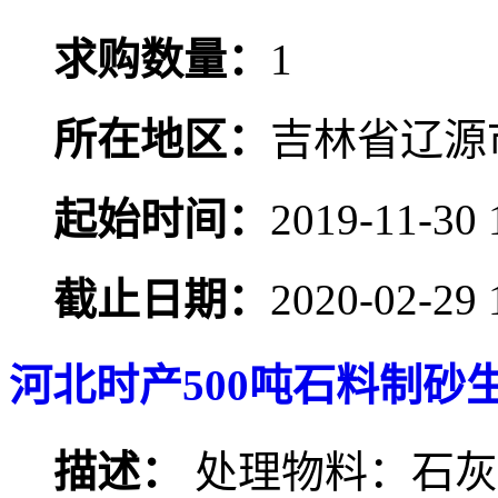
求购数量：
1
所在地区：
吉林省辽源
起始时间：
2019-11-30 
截止日期：
2020-02-29 
河北时产500吨石料制砂
描述：
处理物料：石灰石