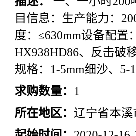
描述：
一、一小时20
目信息：生产能力：20
度：≤630mm设备配
HX938HD86、反击破
规格：1-5mm细沙、5-1
求购数量：
1
所在地区：
辽宁省本溪
起始时间：
2020-12-16 