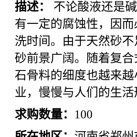
描述：
不论酸液还是碱
有一定的腐蚀性，因而
洗时间。由于天然砂不
砂前景广阔。随着复合
石骨料的细度也越来越
业，慢慢与人们的生活形
求购数量：
100
所在地区：
河南省郑州