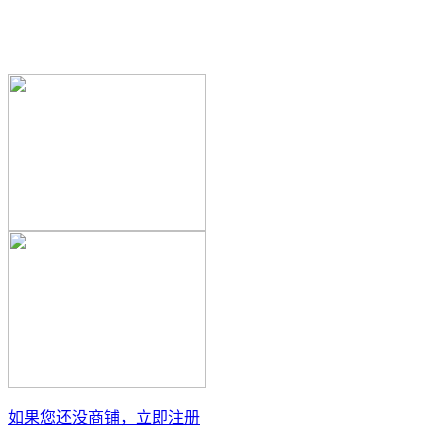
如果您还没商铺，
立即注册