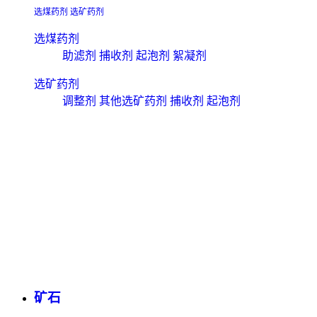
选煤药剂
选矿药剂
选煤药剂
助滤剂
捕收剂
起泡剂
絮凝剂
选矿药剂
调整剂
其他选矿药剂
捕收剂
起泡剂
矿石