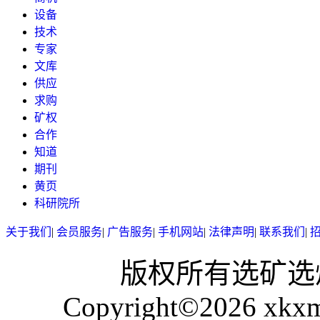
设备
技术
专家
文库
供应
求购
矿权
合作
知道
期刊
黄页
科研院所
关于我们
|
会员服务
|
广告服务
|
手机网站
|
法律声明
|
联系我们
|
版权所有选矿选煤网 冀
Copyright©2026 xkxm