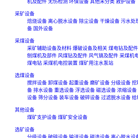
机及配件
无伤检测
环保设备
其他未分类
救护设备
采矿设备
焙烧设备
离心脱水设备
除尘设备
干燥设备
污水处
备
国外设备
采煤设备
采矿辅助设备及材料
爆破设备及相关
煤电钻及配件
刨煤机及部件
风煤钻及配件
风气镐及配件
采煤机
煤电钻
采煤机电控装置
煤矿用注水泵站
选煤设备
搅拌设备
卸煤设备
起重设备
磨矿设备
分级设备
挖
备
排水设备
重选设备
浮选设备
磁选设备
浓缩设备
设备
筛分设备
装车设备
破碎设备
过滤脱水设备
给
其他设备
煤矿支护设备
煤矿安全设备
选矿设备
分级设备
破碎设备
输送设备
磁选设备
离心脱水设