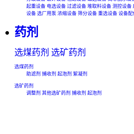
起重设备
电选设备
过滤设备
堆取料设备
测控设备
设备
选厂用泵
浓缩设备
筛分设备
重选设备
设备配
药剂
选煤药剂
选矿药剂
选煤药剂
助滤剂
捕收剂
起泡剂
絮凝剂
选矿药剂
调整剂
其他选矿药剂
捕收剂
起泡剂