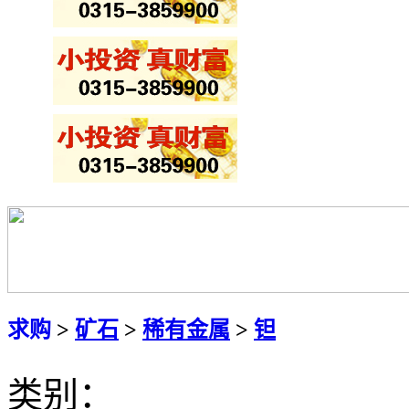
求购
>
矿石
>
稀有金属
>
钽
类别：