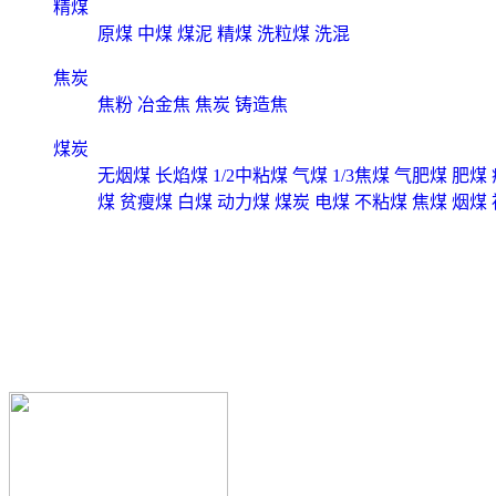
精煤
原煤
中煤
煤泥
精煤
洗粒煤
洗混
焦炭
焦粉
冶金焦
焦炭
铸造焦
煤炭
无烟煤
长焰煤
1/2中粘煤
气煤
1/3焦煤
气肥煤
肥煤
煤
贫瘦煤
白煤
动力煤
煤炭
电煤
不粘煤
焦煤
烟煤