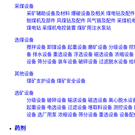
采煤设备
采矿辅助设备及材料
爆破设备及相关
煤电钻及配件
刨煤机及部件
风煤钻及配件
风气镐及配件
采煤机
煤电钻
采煤机电控装置
煤矿用注水泵站
选煤设备
搅拌设备
卸煤设备
起重设备
磨矿设备
分级设备
挖
备
排水设备
重选设备
浮选设备
磁选设备
浓缩设备
设备
筛分设备
装车设备
破碎设备
过滤脱水设备
给
其他设备
煤矿支护设备
煤矿安全设备
选矿设备
分级设备
破碎设备
输送设备
磁选设备
离心脱水设
起重设备
电选设备
过滤设备
堆取料设备
测控设备
设备
选厂用泵
浓缩设备
筛分设备
重选设备
设备配
药剂