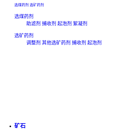
选煤药剂
选矿药剂
选煤药剂
助滤剂
捕收剂
起泡剂
絮凝剂
选矿药剂
调整剂
其他选矿药剂
捕收剂
起泡剂
矿石