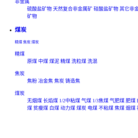
非金属
硫酸盐矿物
天然复合非金属矿
硅酸盐矿物
其它非
矿物
煤炭
精煤
焦炭
煤炭
精煤
原煤
中煤
煤泥
精煤
洗粒煤
洗混
焦炭
焦粉
冶金焦
焦炭
铸造焦
煤炭
无烟煤
长焰煤
1/2中粘煤
气煤
1/3焦煤
气肥煤
肥煤
煤
贫瘦煤
白煤
动力煤
煤炭
电煤
不粘煤
焦煤
烟煤