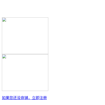
如果您还没商铺，
立即注册