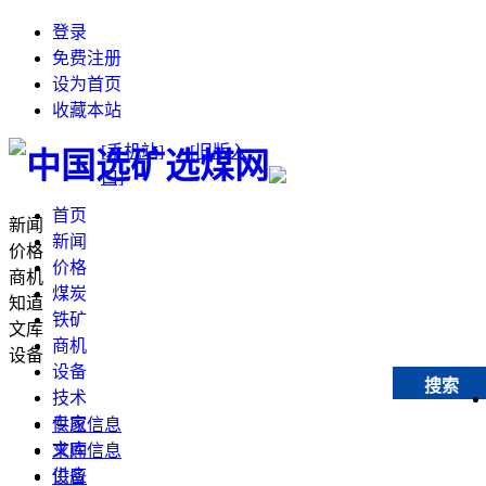
登录
免费注册
设为首页
收藏本站
[手机站]
[旧版入
口]
首页
新闻
新闻
价格
价格
商机
煤炭
知道
铁矿
文库
商机
设备
设备
搜索
技术
专家
供应信息
文库
求购信息
供应
设备